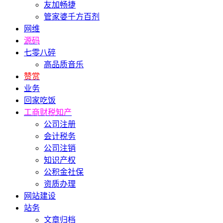
友加畅捷
管家婆千方百剂
网维
源码
七零八碎
高品质音乐
赞赏
业务
回家吃饭
工商财税知产
公司注册
会计税务
公司注销
知识产权
公积金社保
资质办理
网站建设
站务
文章归档