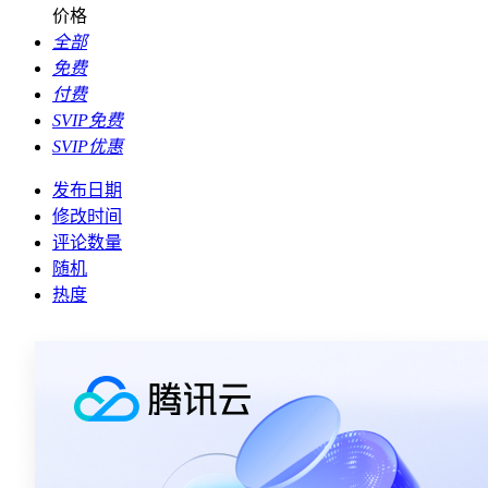
价格
全部
免费
付费
SVIP免费
SVIP优惠
发布日期
修改时间
评论数量
随机
热度