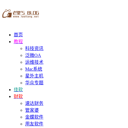
首页
教程
科技资讯
泛微OA
运维技术
Mac系统
星外主机
华众专题
佳软
财软
速达财务
管家婆
金蝶软件
用友软件