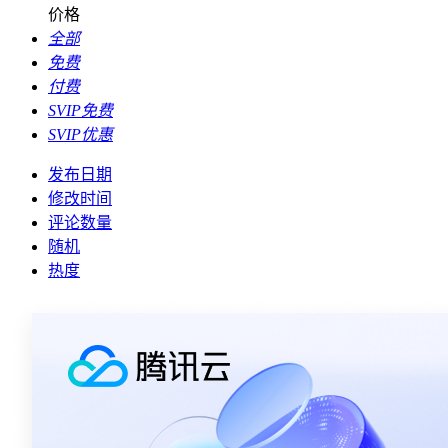
价格
全部
免费
付费
SVIP免费
SVIP优惠
发布日期
修改时间
评论数量
随机
热度