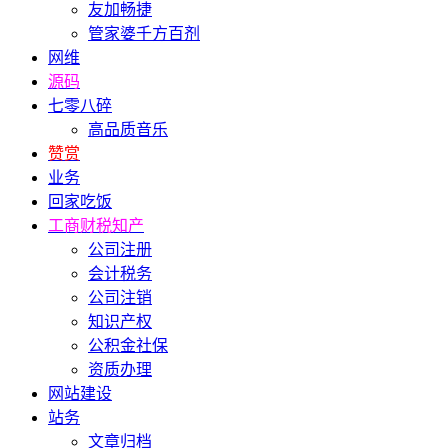
友加畅捷
管家婆千方百剂
网维
源码
七零八碎
高品质音乐
赞赏
业务
回家吃饭
工商财税知产
公司注册
会计税务
公司注销
知识产权
公积金社保
资质办理
网站建设
站务
文章归档