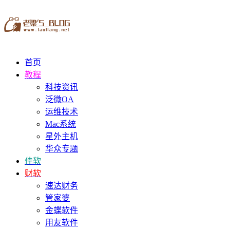
首页
教程
科技资讯
泛微OA
运维技术
Mac系统
星外主机
华众专题
佳软
财软
速达财务
管家婆
金蝶软件
用友软件