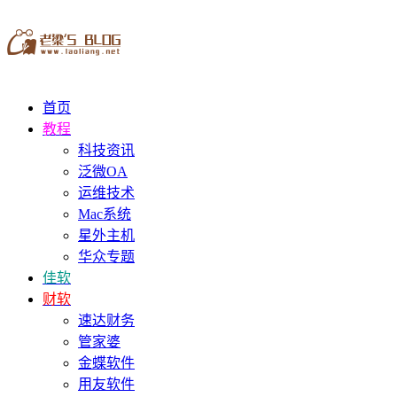
首页
教程
科技资讯
泛微OA
运维技术
Mac系统
星外主机
华众专题
佳软
财软
速达财务
管家婆
金蝶软件
用友软件