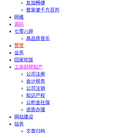
友加畅捷
管家婆千方百剂
网维
源码
七零八碎
高品质音乐
赞赏
业务
回家吃饭
工商财税知产
公司注册
会计税务
公司注销
知识产权
公积金社保
资质办理
网站建设
站务
文章归档