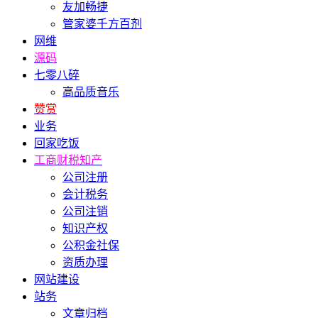
友加畅捷
管家婆千方百剂
网维
源码
七零八碎
高品质音乐
赞赏
业务
回家吃饭
工商财税知产
公司注册
会计税务
公司注销
知识产权
公积金社保
资质办理
网站建设
站务
文章归档