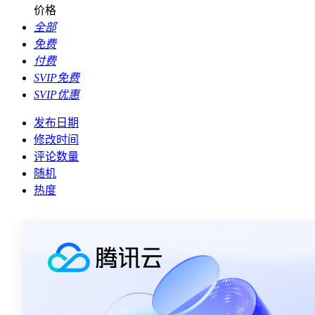
价格
全部
免费
付费
SVIP免费
SVIP优惠
发布日期
修改时间
评论数量
随机
热度