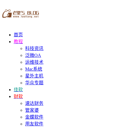
首页
教程
科技资讯
泛微OA
运维技术
Mac系统
星外主机
华众专题
佳软
财软
速达财务
管家婆
金蝶软件
用友软件