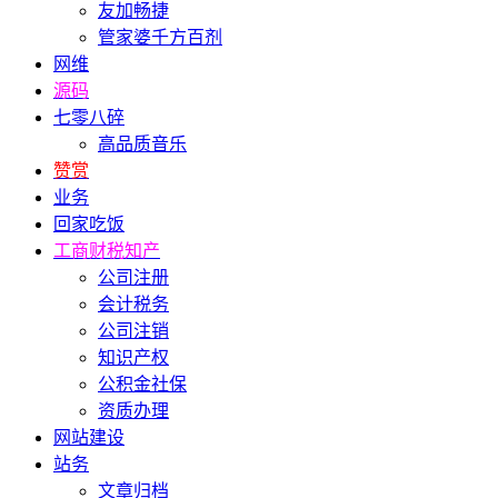
友加畅捷
管家婆千方百剂
网维
源码
七零八碎
高品质音乐
赞赏
业务
回家吃饭
工商财税知产
公司注册
会计税务
公司注销
知识产权
公积金社保
资质办理
网站建设
站务
文章归档