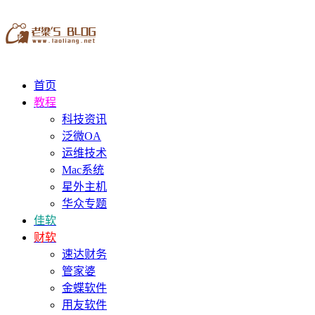
首页
教程
科技资讯
泛微OA
运维技术
Mac系统
星外主机
华众专题
佳软
财软
速达财务
管家婆
金蝶软件
用友软件