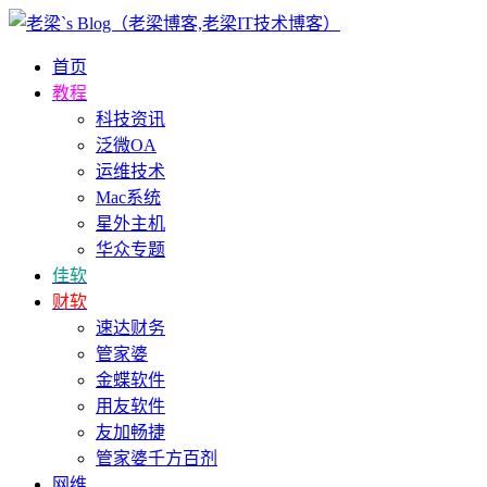
首页
教程
科技资讯
泛微OA
运维技术
Mac系统
星外主机
华众专题
佳软
财软
速达财务
管家婆
金蝶软件
用友软件
友加畅捷
管家婆千方百剂
网维