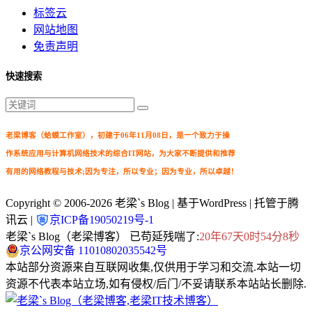
标签云
网站地图
免责声明
快速搜索
老梁博客（蛤蟆工作室），初建于06年11月08日，是一个致力于操
作系统应用与计算机网络技术的综合IT网站，为大家不断提供和推荐
有用的网络教程与技术;因为专注，所以专业；因为专业，所以卓越！
Copyright © 2006-2026
老梁`s Blog
| 基于WordPress | 托管于腾
讯云 |
京ICP备19050219号-1
老梁`s Blog（老梁博客） 已苟延残喘了:
20年67天0时54分9秒
京公网安备 11010802035542号
本站部分资源来自互联网收集,仅供用于学习和交流.本站一切
资源不代表本站立场,如有侵权/后门/不妥请联系本站站长删除.