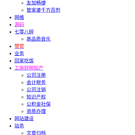
友加畅捷
管家婆千方百剂
网维
源码
七零八碎
高品质音乐
赞赏
业务
回家吃饭
工商财税知产
公司注册
会计税务
公司注销
知识产权
公积金社保
资质办理
网站建设
站务
文章归档