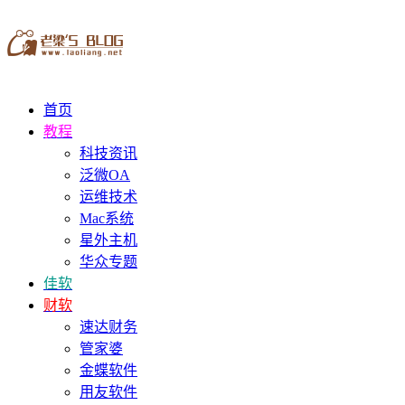
首页
教程
科技资讯
泛微OA
运维技术
Mac系统
星外主机
华众专题
佳软
财软
速达财务
管家婆
金蝶软件
用友软件