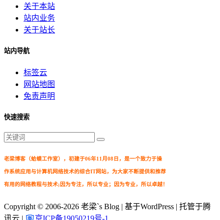
关于本站
站内业务
关于站长
站内导航
标签云
网站地图
免责声明
快速搜索
老梁博客（蛤蟆工作室），初建于06年11月08日，是一个致力于操
作系统应用与计算机网络技术的综合IT网站，为大家不断提供和推荐
有用的网络教程与技术;因为专注，所以专业；因为专业，所以卓越！
Copyright © 2006-2026
老梁`s Blog
| 基于WordPress | 托管于腾
讯云 |
京ICP备19050219号-1