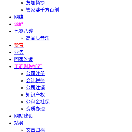
友加畅捷
管家婆千方百剂
网维
源码
七零八碎
高品质音乐
赞赏
业务
回家吃饭
工商财税知产
公司注册
会计税务
公司注销
知识产权
公积金社保
资质办理
网站建设
站务
文章归档