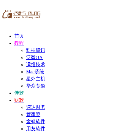
首页
教程
科技资讯
泛微OA
运维技术
Mac系统
星外主机
华众专题
佳软
财软
速达财务
管家婆
金蝶软件
用友软件