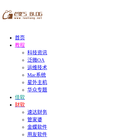
首页
教程
科技资讯
泛微OA
运维技术
Mac系统
星外主机
华众专题
佳软
财软
速达财务
管家婆
金蝶软件
用友软件