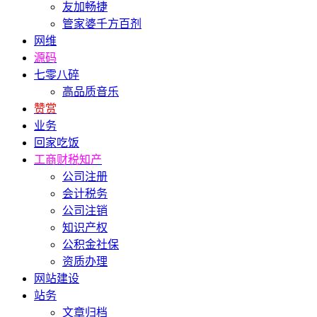
友加畅捷
管家婆千方百剂
网维
源码
七零八碎
高品质音乐
赞赏
业务
回家吃饭
工商财税知产
公司注册
会计税务
公司注销
知识产权
公积金社保
资质办理
网站建设
站务
文章归档