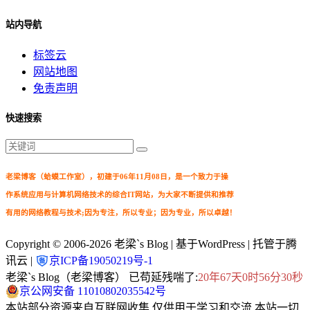
站内导航
标签云
网站地图
免责声明
快速搜索
老梁博客（蛤蟆工作室），初建于06年11月08日，是一个致力于操
作系统应用与计算机网络技术的综合IT网站，为大家不断提供和推荐
有用的网络教程与技术;因为专注，所以专业；因为专业，所以卓越！
Copyright © 2006-2026
老梁`s Blog
| 基于WordPress | 托管于腾
讯云 |
京ICP备19050219号-1
老梁`s Blog（老梁博客） 已苟延残喘了:
20年67天0时56分30秒
京公网安备 11010802035542号
本站部分资源来自互联网收集,仅供用于学习和交流.本站一切