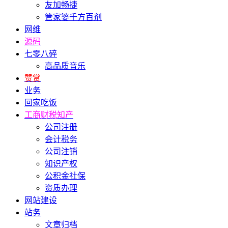
友加畅捷
管家婆千方百剂
网维
源码
七零八碎
高品质音乐
赞赏
业务
回家吃饭
工商财税知产
公司注册
会计税务
公司注销
知识产权
公积金社保
资质办理
网站建设
站务
文章归档