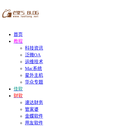
首页
教程
科技资讯
泛微OA
运维技术
Mac系统
星外主机
华众专题
佳软
财软
速达财务
管家婆
金蝶软件
用友软件