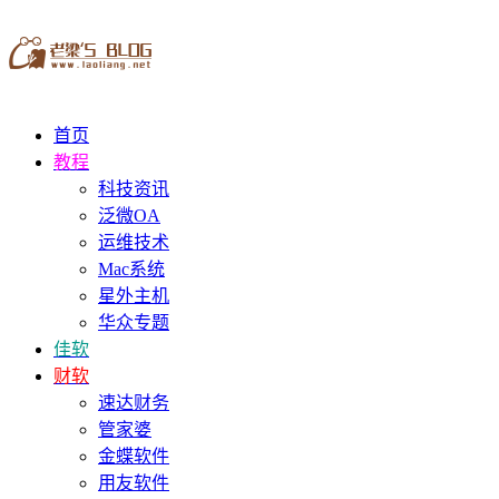
首页
教程
科技资讯
泛微OA
运维技术
Mac系统
星外主机
华众专题
佳软
财软
速达财务
管家婆
金蝶软件
用友软件