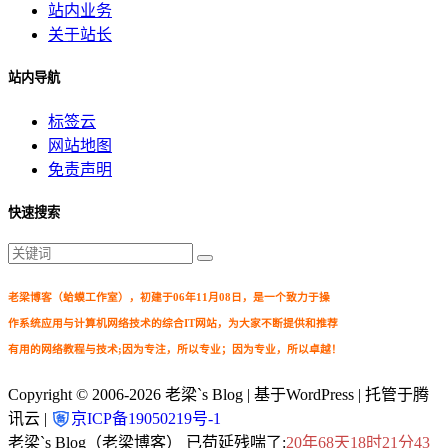
站内业务
关于站长
站内导航
标签云
网站地图
免责声明
快速搜索
老梁博客（蛤蟆工作室），初建于06年11月08日，是一个致力于操
作系统应用与计算机网络技术的综合IT网站，为大家不断提供和推荐
有用的网络教程与技术;因为专注，所以专业；因为专业，所以卓越！
Copyright © 2006-2026
老梁`s Blog
| 基于WordPress | 托管于腾
讯云 |
京ICP备19050219号-1
老梁`s Blog（老梁博客） 已苟延残喘了:
20年68天18时21分43