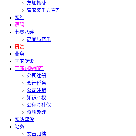
友加畅捷
管家婆千方百剂
网维
源码
七零八碎
高品质音乐
赞赏
业务
回家吃饭
工商财税知产
公司注册
会计税务
公司注销
知识产权
公积金社保
资质办理
网站建设
站务
文章归档