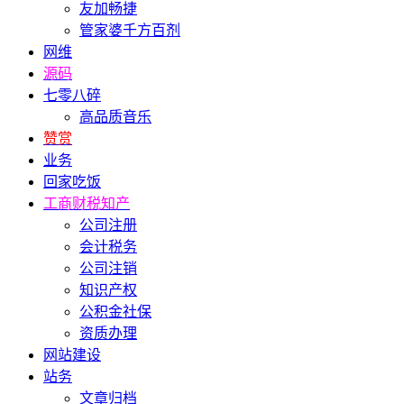
友加畅捷
管家婆千方百剂
网维
源码
七零八碎
高品质音乐
赞赏
业务
回家吃饭
工商财税知产
公司注册
会计税务
公司注销
知识产权
公积金社保
资质办理
网站建设
站务
文章归档