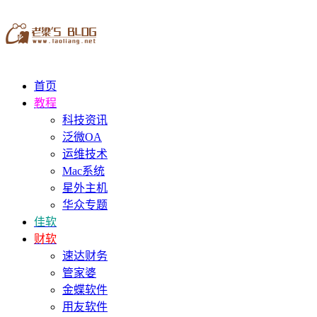
首页
教程
科技资讯
泛微OA
运维技术
Mac系统
星外主机
华众专题
佳软
财软
速达财务
管家婆
金蝶软件
用友软件