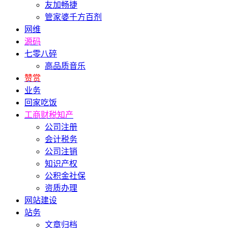
友加畅捷
管家婆千方百剂
网维
源码
七零八碎
高品质音乐
赞赏
业务
回家吃饭
工商财税知产
公司注册
会计税务
公司注销
知识产权
公积金社保
资质办理
网站建设
站务
文章归档