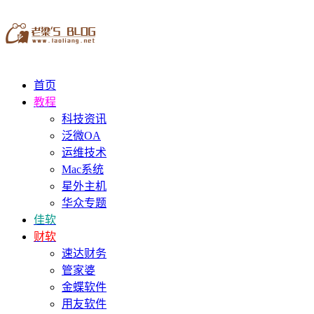
首页
教程
科技资讯
泛微OA
运维技术
Mac系统
星外主机
华众专题
佳软
财软
速达财务
管家婆
金蝶软件
用友软件