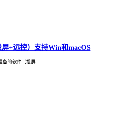
备投屏+远控）支持Win和macOS
设备的软件（投屏...