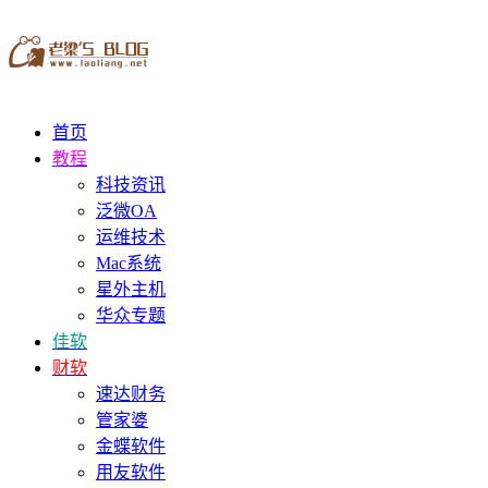
首页
教程
科技资讯
泛微OA
运维技术
Mac系统
星外主机
华众专题
佳软
财软
速达财务
管家婆
金蝶软件
用友软件