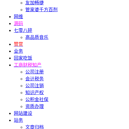
友加畅捷
管家婆千方百剂
网维
源码
七零八碎
高品质音乐
赞赏
业务
回家吃饭
工商财税知产
公司注册
会计税务
公司注销
知识产权
公积金社保
资质办理
网站建设
站务
文章归档