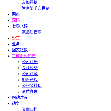
友加畅捷
管家婆千方百剂
网维
源码
七零八碎
高品质音乐
赞赏
业务
回家吃饭
工商财税知产
公司注册
会计税务
公司注销
知识产权
公积金社保
资质办理
网站建设
站务
文章归档