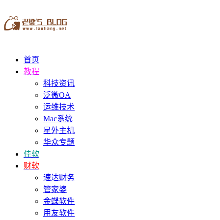
首页
教程
科技资讯
泛微OA
运维技术
Mac系统
星外主机
华众专题
佳软
财软
速达财务
管家婆
金蝶软件
用友软件