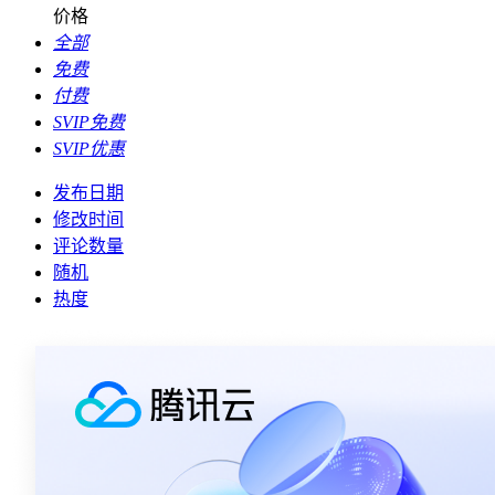
价格
全部
免费
付费
SVIP免费
SVIP优惠
发布日期
修改时间
评论数量
随机
热度