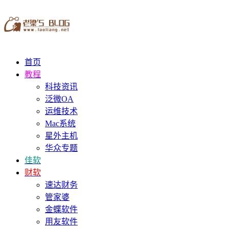
首页
教程
科技资讯
泛微OA
运维技术
Mac系统
星外主机
华众专题
佳软
财软
速达财务
管家婆
金蝶软件
用友软件