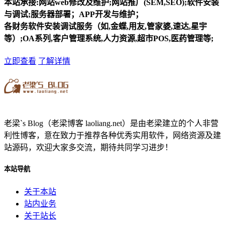
本站承接:网站web修改及维护;网站推广(SEM,SEO);软件安装
与调试;服务器部署；APP开发与维护；
各财务软件安装调试服务（如,金蝶,用友,管家婆,速达,星宇
等）;OA系列,客户管理系统,人力资源,超市POS,医药管理等;
立即查看
了解详情
老梁`s Blog（老梁博客 laoliang.net）是由老梁建立的个人非营
利性博客，意在致力于推荐各种优秀实用软件，网络资源及建
站源码，欢迎大家多交流，期待共同学习进步！
本站导航
关于本站
站内业务
关于站长