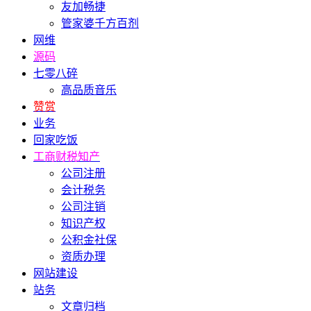
友加畅捷
管家婆千方百剂
网维
源码
七零八碎
高品质音乐
赞赏
业务
回家吃饭
工商财税知产
公司注册
会计税务
公司注销
知识产权
公积金社保
资质办理
网站建设
站务
文章归档