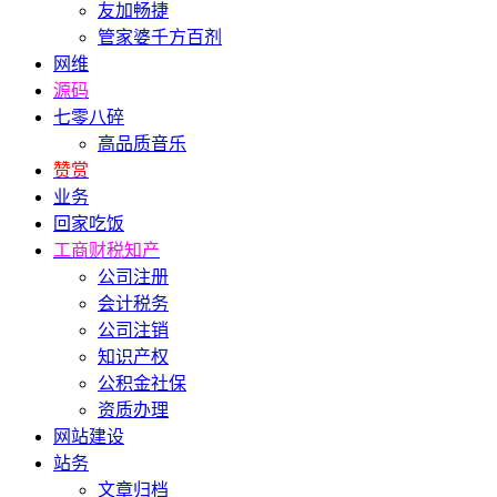
友加畅捷
管家婆千方百剂
网维
源码
七零八碎
高品质音乐
赞赏
业务
回家吃饭
工商财税知产
公司注册
会计税务
公司注销
知识产权
公积金社保
资质办理
网站建设
站务
文章归档