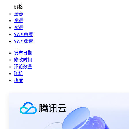
价格
全部
免费
付费
SVIP免费
SVIP优惠
发布日期
修改时间
评论数量
随机
热度