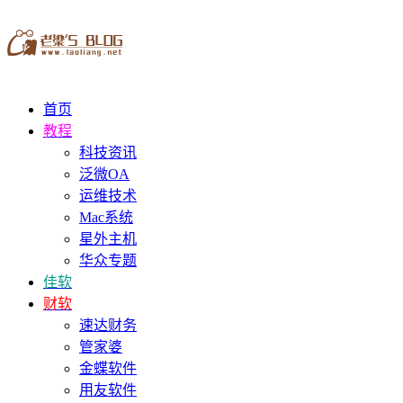
首页
教程
科技资讯
泛微OA
运维技术
Mac系统
星外主机
华众专题
佳软
财软
速达财务
管家婆
金蝶软件
用友软件