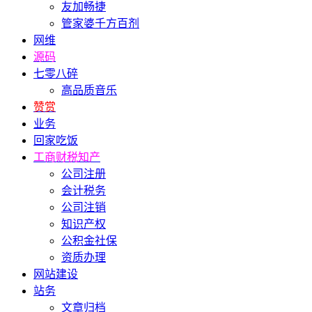
友加畅捷
管家婆千方百剂
网维
源码
七零八碎
高品质音乐
赞赏
业务
回家吃饭
工商财税知产
公司注册
会计税务
公司注销
知识产权
公积金社保
资质办理
网站建设
站务
文章归档