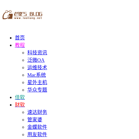
首页
教程
科技资讯
泛微OA
运维技术
Mac系统
星外主机
华众专题
佳软
财软
速达财务
管家婆
金蝶软件
用友软件