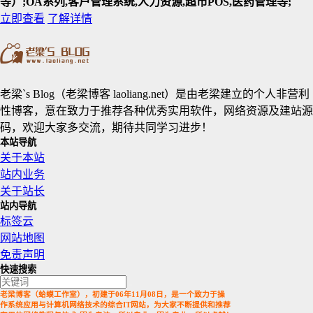
等）;OA系列,客户管理系统,人力资源,超市POS,医药管理等;
立即查看
了解详情
老梁`s Blog（老梁博客 laoliang.net）是由老梁建立的个人非营利
性博客，意在致力于推荐各种优秀实用软件，网络资源及建站源
码，欢迎大家多交流，期待共同学习进步！
本站导航
关于本站
站内业务
关于站长
站内导航
标签云
网站地图
免责声明
快速搜索
老梁博客（蛤蟆工作室），初建于06年11月08日，是一个致力于操
作系统应用与计算机网络技术的综合IT网站，为大家不断提供和推荐