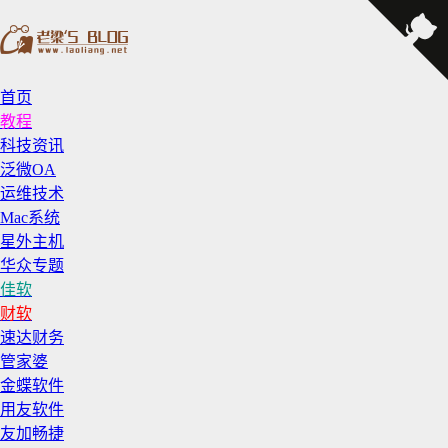
首页
教程
科技资讯
泛微OA
运维技术
Mac系统
星外主机
华众专题
佳软
财软
速达财务
管家婆
金蝶软件
用友软件
友加畅捷