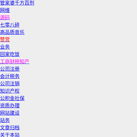
管家婆千方百剂
网维
源码
七零八碎
高品质音乐
赞赏
业务
回家吃饭
工商财税知产
公司注册
会计税务
公司注销
知识产权
公积金社保
资质办理
网站建设
站务
文章归档
关于本站