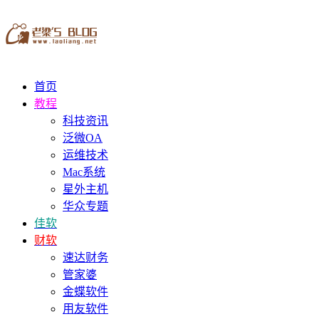
首页
教程
科技资讯
泛微OA
运维技术
Mac系统
星外主机
华众专题
佳软
财软
速达财务
管家婆
金蝶软件
用友软件