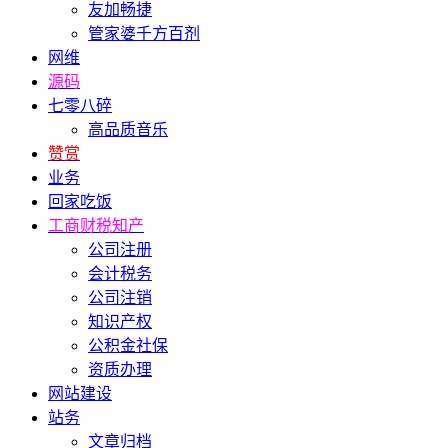
友加畅捷
管家婆千方百剂
网维
源码
七零八碎
高品质音乐
赞赏
业务
回家吃饭
工商财税知产
公司注册
会计税务
公司注销
知识产权
公积金社保
资质办理
网站建设
站务
文章归档