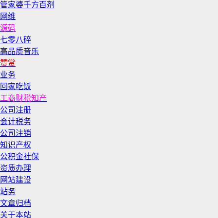
管家婆千方百剂
网维
源码
七零八碎
高品质音乐
赞赏
业务
回家吃饭
工商财税知产
公司注册
会计税务
公司注销
知识产权
公积金社保
资质办理
网站建设
站务
文章归档
关于本站