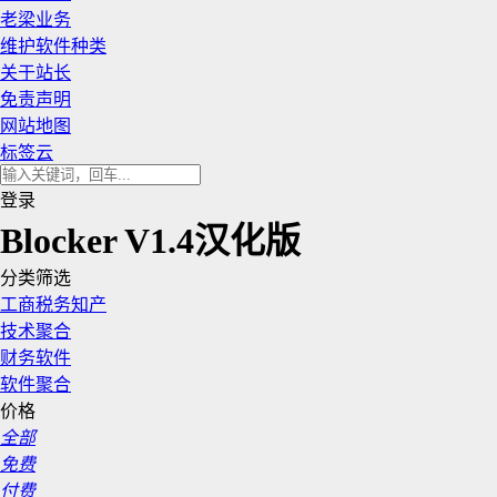
老梁业务
维护软件种类
关于站长
免责声明
网站地图
标签云
登录
Blocker V1.4汉化版
分类筛选
工商税务知产
技术聚合
财务软件
软件聚合
价格
全部
免费
付费