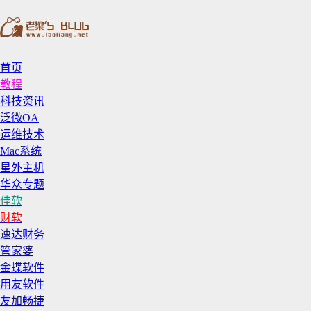
首页
教程
科技资讯
泛微OA
运维技术
Mac系统
星外主机
华众专题
佳软
财软
速达财务
管家婆
金蝶软件
用友软件
友加畅捷