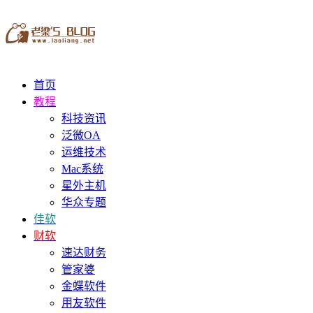
首页
教程
科技资讯
泛微OA
运维技术
Mac系统
星外主机
华众专题
佳软
财软
速达财务
管家婆
金蝶软件
用友软件