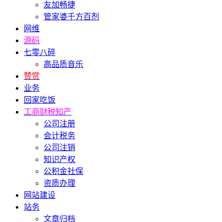
友加畅捷
管家婆千方百剂
网维
源码
七零八碎
高品质音乐
赞赏
业务
回家吃饭
工商财税知产
公司注册
会计税务
公司注销
知识产权
公积金社保
资质办理
网站建设
站务
文章归档