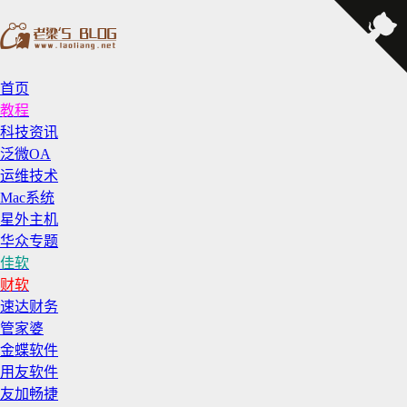
首页
教程
科技资讯
泛微OA
运维技术
Mac系统
星外主机
华众专题
佳软
财软
速达财务
管家婆
金蝶软件
用友软件
友加畅捷