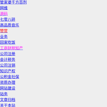
管家婆千方百剂
网维
源码
七零八碎
高品质音乐
赞赏
业务
回家吃饭
工商财税知产
公司注册
会计税务
公司注销
知识产权
公积金社保
资质办理
网站建设
站务
文章归档
关于本站