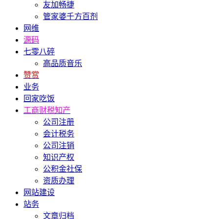
友加畅捷
管家婆千方百剂
网维
源码
七零八碎
高品质音乐
赞赏
业务
回家吃饭
工商财税知产
公司注册
会计税务
公司注销
知识产权
公积金社保
资质办理
网站建设
站务
文章归档