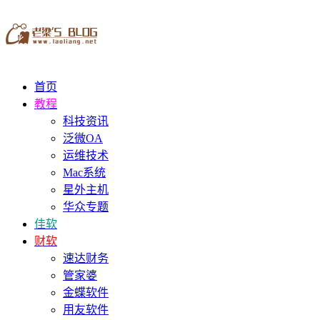
首页
教程
科技资讯
泛微OA
运维技术
Mac系统
星外主机
华众专题
佳软
财软
速达财务
管家婆
金蝶软件
用友软件