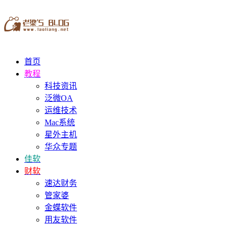
首页
教程
科技资讯
泛微OA
运维技术
Mac系统
星外主机
华众专题
佳软
财软
速达财务
管家婆
金蝶软件
用友软件