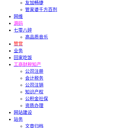
友加畅捷
管家婆千方百剂
网维
源码
七零八碎
高品质音乐
赞赏
业务
回家吃饭
工商财税知产
公司注册
会计税务
公司注销
知识产权
公积金社保
资质办理
网站建设
站务
文章归档