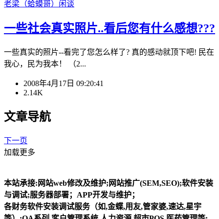
老梁（蛤蟆哥）
闲谈
一些社会真实照片..看后您有什么感想???
一些真实的照片--看完了您怎么样了? 真的感动就顶下吧! 民在
我心，民为我本！ （2...
2008年4月17日 09:20:41
2.14K
文章导航
下一页
加载更多
本站承接:网站web修改及维护;网站推广(SEM,SEO);软件安装
与调试;服务器部署；APP开发与维护；
各财务软件安装调试服务（如,金蝶,用友,管家婆,速达,星宇
等）;OA系列,客户管理系统,人力资源,超市POS,医药管理等;