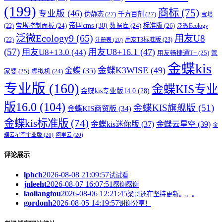
(199)
商标
(75)
专业版
(46)
伪静态
(27)
千方百剂
(27)
宝塔
帝国cms
(30)
标准版
(26)
宝塔控制面板
(24)
数据库
(24)
(22)
泛微Ecology
泛微Ecology9
(65)
用友U8
用友T3标准版
(23)
(22)
注册表
(20)
(57)
用友U8+16.1
(47)
用友U8+13.0
(44)
用友畅捷通T+
(25)
管
金蝶kis
金蝶K3WISE
(49)
金蝶
(35)
家婆
(25)
虚拟机
(24)
专业版
(160)
金蝶KIS专业
金蝶kis专业版14.0
(28)
版16.0
(104)
金蝶KIS旗舰版
(51)
金蝶KIS商贸版
(34)
金蝶kis标准版
(74)
金蝶kis迷你版
(37)
金蝶云星空
(39)
金
蝶云星空企业版
(20)
阿里云
(20)
评论展示
lphch
2026-08-08 21:09:57
试试看
jnleeht
2026-08-07 16:07:51
感谢感谢
laoliangtou
2026-08-06 12:21:45
梁哥还在坚持更新。。。
gordonh
2026-08-05 14:19:57
谢谢分享！