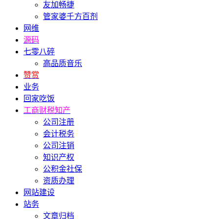
友加畅捷
管家婆千方百剂
网维
源码
七零八碎
高品质音乐
赞赏
业务
回家吃饭
工商财税知产
公司注册
会计税务
公司注销
知识产权
公积金社保
资质办理
网站建设
站务
文章归档