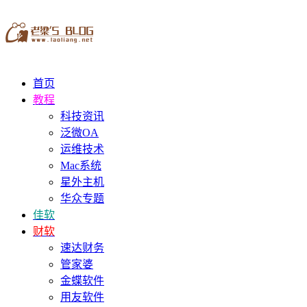
首页
教程
科技资讯
泛微OA
运维技术
Mac系统
星外主机
华众专题
佳软
财软
速达财务
管家婆
金蝶软件
用友软件