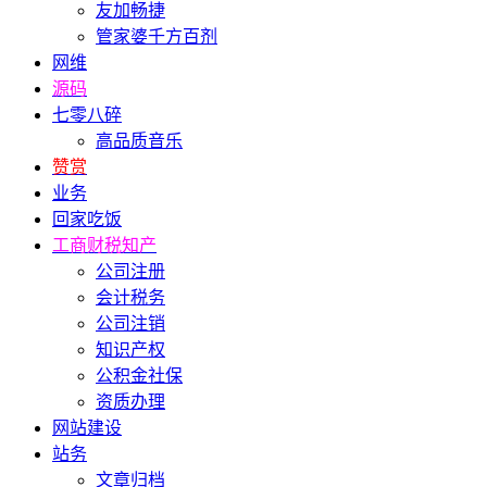
友加畅捷
管家婆千方百剂
网维
源码
七零八碎
高品质音乐
赞赏
业务
回家吃饭
工商财税知产
公司注册
会计税务
公司注销
知识产权
公积金社保
资质办理
网站建设
站务
文章归档