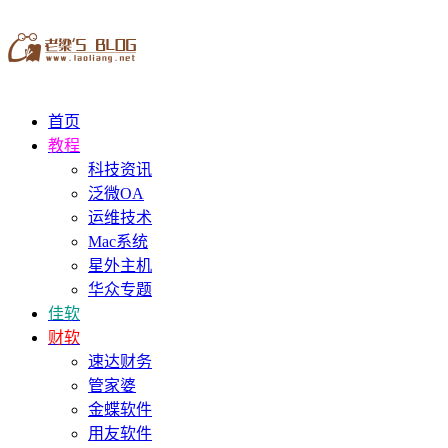
首页
教程
科技资讯
泛微OA
运维技术
Mac系统
星外主机
华众专题
佳软
财软
速达财务
管家婆
金蝶软件
用友软件