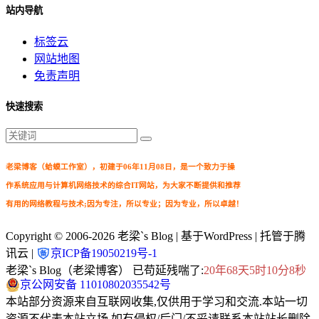
站内导航
标签云
网站地图
免责声明
快速搜索
老梁博客（蛤蟆工作室），初建于06年11月08日，是一个致力于操
作系统应用与计算机网络技术的综合IT网站，为大家不断提供和推荐
有用的网络教程与技术;因为专注，所以专业；因为专业，所以卓越！
Copyright © 2006-2026
老梁`s Blog
| 基于WordPress | 托管于腾
讯云 |
京ICP备19050219号-1
老梁`s Blog（老梁博客） 已苟延残喘了:
20年68天5时10分9秒
京公网安备 11010802035542号
本站部分资源来自互联网收集,仅供用于学习和交流.本站一切
资源不代表本站立场,如有侵权/后门/不妥请联系本站站长删除.