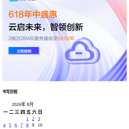
书写历程
2026年 8月
一
二
三
四
五
六
日
1
2
3
4
5
6
7
8
9
10