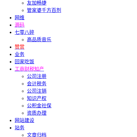
友加畅捷
管家婆千方百剂
网维
源码
七零八碎
高品质音乐
赞赏
业务
回家吃饭
工商财税知产
公司注册
会计税务
公司注销
知识产权
公积金社保
资质办理
网站建设
站务
文章归档