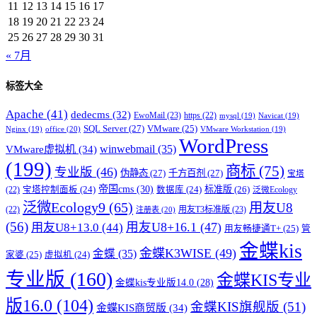
11
12
13
14
15
16
17
18
19
20
21
22
23
24
25
26
27
28
29
30
31
« 7月
标签大全
Apache
(41)
dedecms
(32)
EwoMail
(23)
https
(22)
mysql
(19)
Navicat
(19)
SQL Server
(27)
VMware
(25)
office
(20)
Nginx
(19)
VMware Workstation
(19)
WordPress
winwebmail
(35)
VMware虚拟机
(34)
(199)
商标
(75)
专业版
(46)
伪静态
(27)
千方百剂
(27)
宝塔
帝国cms
(30)
标准版
(26)
宝塔控制面板
(24)
数据库
(24)
(22)
泛微Ecology
泛微Ecology9
(65)
用友U8
用友T3标准版
(23)
(22)
注册表
(20)
(56)
用友U8+16.1
(47)
用友U8+13.0
(44)
用友畅捷通T+
(25)
管
金蝶kis
金蝶K3WISE
(49)
金蝶
(35)
家婆
(25)
虚拟机
(24)
专业版
(160)
金蝶KIS专业
金蝶kis专业版14.0
(28)
版16.0
(104)
金蝶KIS旗舰版
(51)
金蝶KIS商贸版
(34)