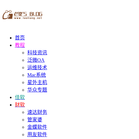
首页
教程
科技资讯
泛微OA
运维技术
Mac系统
星外主机
华众专题
佳软
财软
速达财务
管家婆
金蝶软件
用友软件