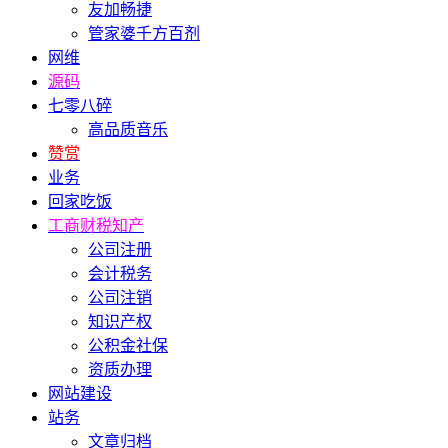
友加畅捷
管家婆千方百剂
网维
源码
七零八碎
高品质音乐
赞赏
业务
回家吃饭
工商财税知产
公司注册
会计税务
公司注销
知识产权
公积金社保
资质办理
网站建设
站务
文章归档