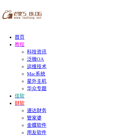
首页
教程
科技资讯
泛微OA
运维技术
Mac系统
星外主机
华众专题
佳软
财软
速达财务
管家婆
金蝶软件
用友软件