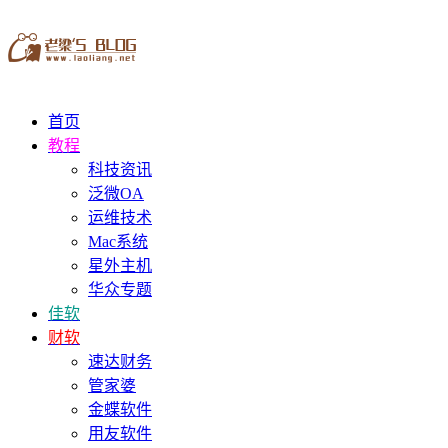
首页
教程
科技资讯
泛微OA
运维技术
Mac系统
星外主机
华众专题
佳软
财软
速达财务
管家婆
金蝶软件
用友软件