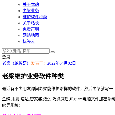
关于本站
老梁业务
维护软件种类
关于站长
免责声明
网站地图
标签云
登录
老梁（蛤蟆哥）
发表于：
2022年04月02日
老梁维护业务软件种类
最近有不少朋友询问老梁能维护啥样的软件，然后老梁就写一
金蝶,用友,速达,管家婆,致远,泛微威盾,IPguard电脑文件加
统等系统；