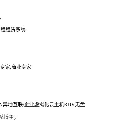
.
出租租赁系统
食专家,商业专家
PN异地互联/企业虚拟化云主机RDV无盘
系博主；