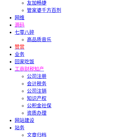
友加畅捷
管家婆千方百剂
网维
源码
七零八碎
高品质音乐
赞赏
业务
回家吃饭
工商财税知产
公司注册
会计税务
公司注销
知识产权
公积金社保
资质办理
网站建设
站务
文章归档