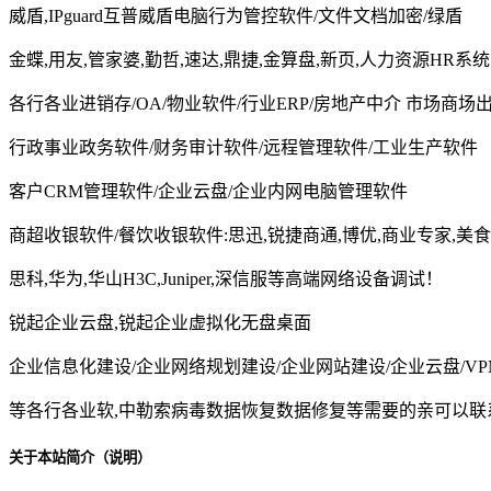
威盾,IPguard互普威盾电脑行为管控软件/文件文档加密/绿盾
金蝶,用友,管家婆,勤哲,速达,鼎捷,金算盘,新页,人力资源HR系统
各行各业进销存/OA/物业软件/行业ERP/房地产中介 市场商场
行政事业政务软件/财务审计软件/远程管理软件/工业生产软件
客户CRM管理软件/企业云盘/企业内网电脑管理软件
商超收银软件/餐饮收银软件:思迅,锐捷商通,博优,商业专家,美
思科,华为,华山H3C,Juniper,深信服等高端网络设备调试！
锐起企业云盘,锐起企业虚拟化无盘桌面
企业信息化建设/企业网络规划建设/企业网站建设/企业云盘/V
等各行各业软,中勒索病毒数据恢复数据修复等需要的亲可以联
关于本站简介（说明）