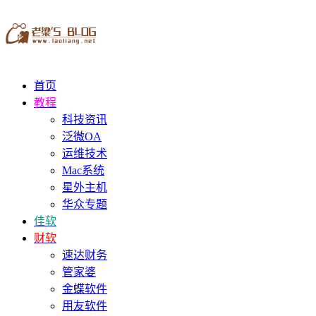
首页
教程
科技资讯
泛微OA
运维技术
Mac系统
星外主机
华众专题
佳软
财软
速达财务
管家婆
金蝶软件
用友软件