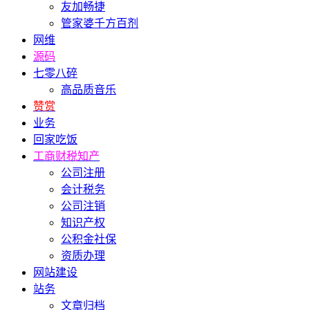
友加畅捷
管家婆千方百剂
网维
源码
七零八碎
高品质音乐
赞赏
业务
回家吃饭
工商财税知产
公司注册
会计税务
公司注销
知识产权
公积金社保
资质办理
网站建设
站务
文章归档