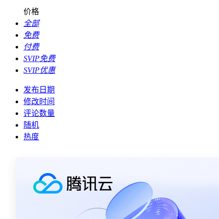
价格
全部
免费
付费
SVIP免费
SVIP优惠
发布日期
修改时间
评论数量
随机
热度