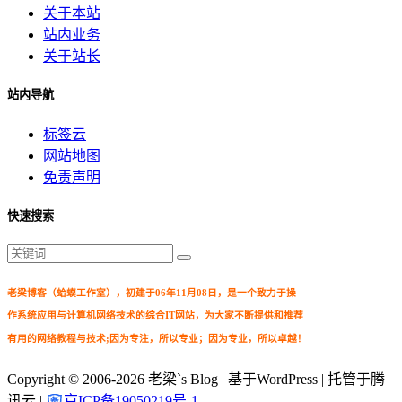
关于本站
站内业务
关于站长
站内导航
标签云
网站地图
免责声明
快速搜索
老梁博客（蛤蟆工作室），初建于06年11月08日，是一个致力于操
作系统应用与计算机网络技术的综合IT网站，为大家不断提供和推荐
有用的网络教程与技术;因为专注，所以专业；因为专业，所以卓越！
Copyright © 2006-2026
老梁`s Blog
| 基于WordPress | 托管于腾
讯云 |
京ICP备19050219号-1