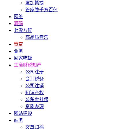
友加畅捷
管家婆千方百剂
网维
源码
七零八碎
高品质音乐
赞赏
业务
回家吃饭
工商财税知产
公司注册
会计税务
公司注销
知识产权
公积金社保
资质办理
网站建设
站务
文章归档