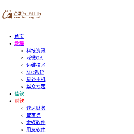
首页
教程
科技资讯
泛微OA
运维技术
Mac系统
星外主机
华众专题
佳软
财软
速达财务
管家婆
金蝶软件
用友软件