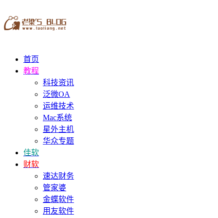
首页
教程
科技资讯
泛微OA
运维技术
Mac系统
星外主机
华众专题
佳软
财软
速达财务
管家婆
金蝶软件
用友软件