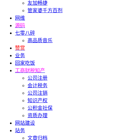
友加畅捷
管家婆千方百剂
网维
源码
七零八碎
高品质音乐
赞赏
业务
回家吃饭
工商财税知产
公司注册
会计税务
公司注销
知识产权
公积金社保
资质办理
网站建设
站务
文章归档