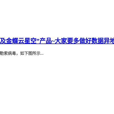
通T+及金蝶云星空”产品~大家要多做好数据异
勒索病毒，如下图所示...