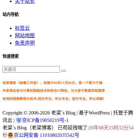
关于站长
站内导航
标签云
网站地图
免责声明
快速搜索
老梁博客（蛤蟆工作室），初建于06年11月08日，是一个致力于操
作系统应用与计算机网络技术的综合IT网站，为大家不断提供和推荐
有用的网络教程与技术;因为专注，所以专业；因为专业，所以卓越！
Copyright © 2006-2026
老梁`s Blog
| 基于WordPress | 托管于腾
讯云 |
京ICP备19050219号-1
老梁`s Blog（老梁博客） 已苟延残喘了:
20年68天15时32分54
秒
京公网安备 11010802035542号