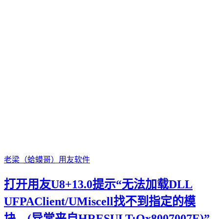
老梁（蛤蟆哥）
用友软件
打开用友U8+13.0提示“无法加载DLL
UFPAClient/UMiscell找不到指定的模
块。(异常来自HRESULT:Ox8007007E)”