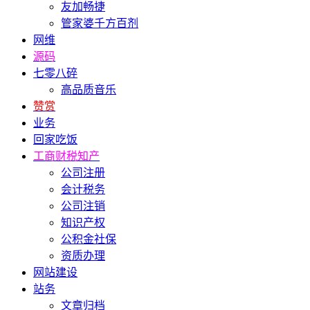
友加畅捷
管家婆千方百剂
网维
源码
七零八碎
高品质音乐
赞赏
业务
回家吃饭
工商财税知产
公司注册
会计税务
公司注销
知识产权
公积金社保
资质办理
网站建设
站务
文章归档