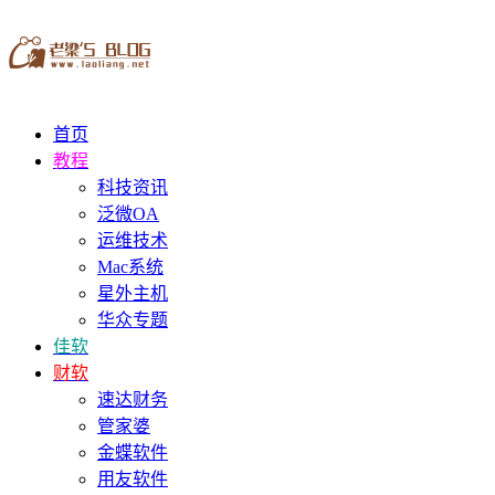
首页
教程
科技资讯
泛微OA
运维技术
Mac系统
星外主机
华众专题
佳软
财软
速达财务
管家婆
金蝶软件
用友软件