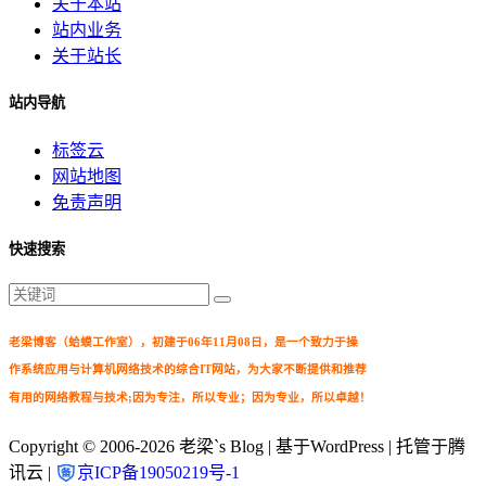
关于本站
站内业务
关于站长
站内导航
标签云
网站地图
免责声明
快速搜索
老梁博客（蛤蟆工作室），初建于06年11月08日，是一个致力于操
作系统应用与计算机网络技术的综合IT网站，为大家不断提供和推荐
有用的网络教程与技术;因为专注，所以专业；因为专业，所以卓越！
Copyright © 2006-2026
老梁`s Blog
| 基于WordPress | 托管于腾
讯云 |
京ICP备19050219号-1