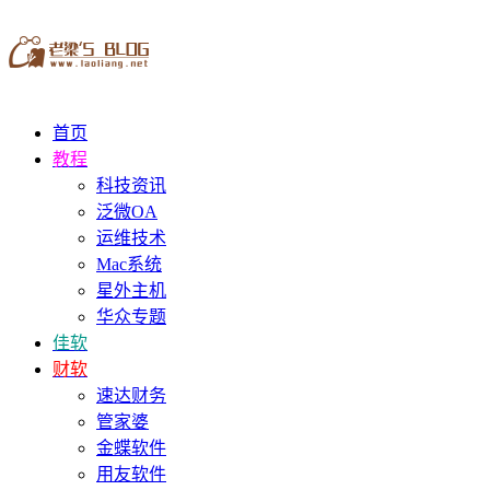
首页
教程
科技资讯
泛微OA
运维技术
Mac系统
星外主机
华众专题
佳软
财软
速达财务
管家婆
金蝶软件
用友软件