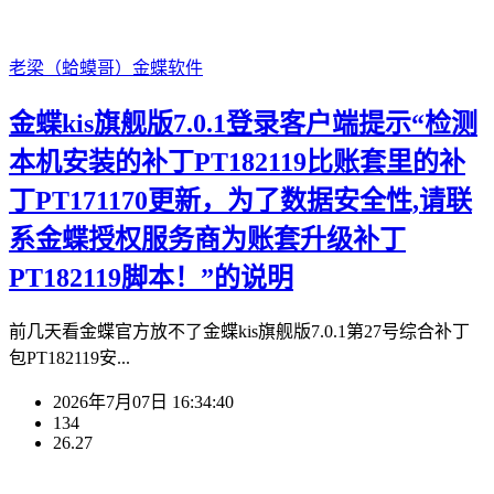
老梁（蛤蟆哥）
金蝶软件
金蝶kis旗舰版7.0.1登录客户端提示“检测
本机安装的补丁PT182119比账套里的补
丁PT171170更新，为了数据安全性,请联
系金蝶授权服务商为账套升级补丁
PT182119脚本！”的说明
前几天看金蝶官方放不了金蝶kis旗舰版7.0.1第27号综合补丁
包PT182119安...
2026年7月07日 16:34:40
134
26.27