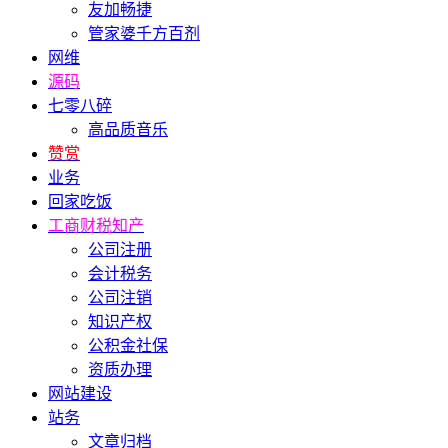
友加畅捷
管家婆千方百剂
网维
源码
七零八碎
高品质音乐
赞赏
业务
回家吃饭
工商财税知产
公司注册
会计税务
公司注销
知识产权
公积金社保
资质办理
网站建设
站务
文章归档