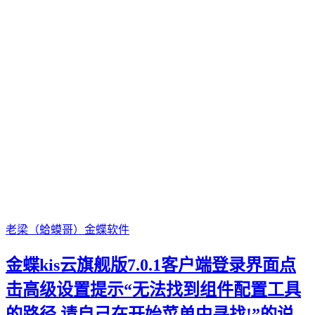
老梁（蛤蟆哥）
金蝶软件
金蝶kis云旗舰版7.0.1客户端登录界面点
击高级设置提示“无法找到组件配置工具
的路径,请自己在开始菜单中寻找!”的说