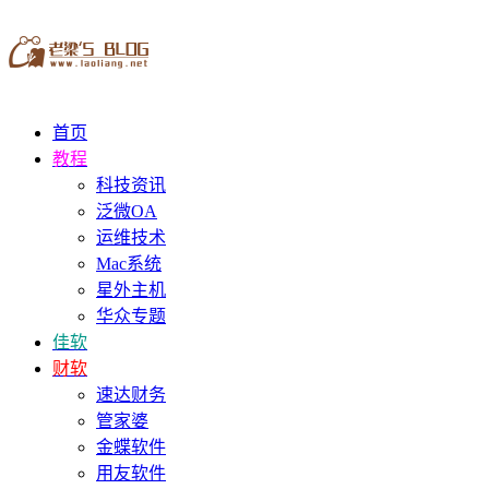
首页
教程
科技资讯
泛微OA
运维技术
Mac系统
星外主机
华众专题
佳软
财软
速达财务
管家婆
金蝶软件
用友软件