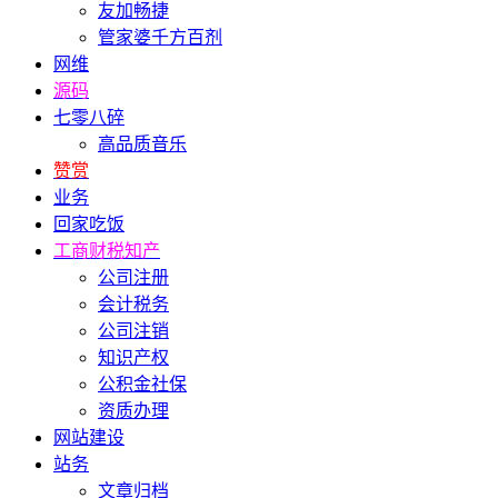
友加畅捷
管家婆千方百剂
网维
源码
七零八碎
高品质音乐
赞赏
业务
回家吃饭
工商财税知产
公司注册
会计税务
公司注销
知识产权
公积金社保
资质办理
网站建设
站务
文章归档