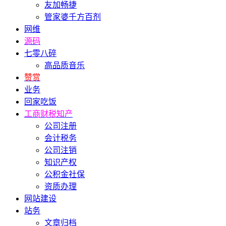
友加畅捷
管家婆千方百剂
网维
源码
七零八碎
高品质音乐
赞赏
业务
回家吃饭
工商财税知产
公司注册
会计税务
公司注销
知识产权
公积金社保
资质办理
网站建设
站务
文章归档