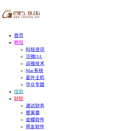
首页
教程
科技资讯
泛微OA
运维技术
Mac系统
星外主机
华众专题
佳软
财软
速达财务
管家婆
金蝶软件
用友软件