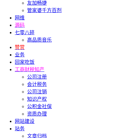
友加畅捷
管家婆千方百剂
网维
源码
七零八碎
高品质音乐
赞赏
业务
回家吃饭
工商财税知产
公司注册
会计税务
公司注销
知识产权
公积金社保
资质办理
网站建设
站务
文章归档