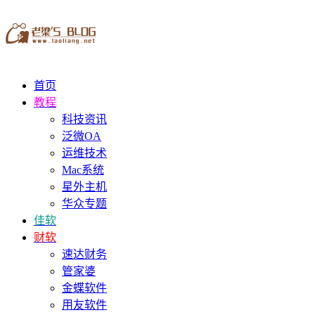
首页
教程
科技资讯
泛微OA
运维技术
Mac系统
星外主机
华众专题
佳软
财软
速达财务
管家婆
金蝶软件
用友软件