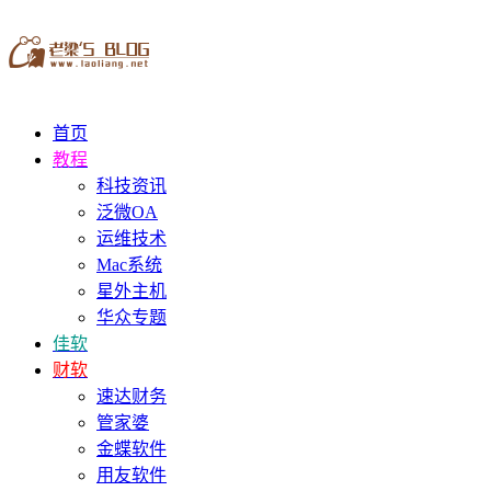
首页
教程
科技资讯
泛微OA
运维技术
Mac系统
星外主机
华众专题
佳软
财软
速达财务
管家婆
金蝶软件
用友软件