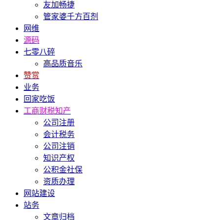
友加畅捷
管家婆千方百剂
网维
源码
七零八碎
高品质音乐
赞赏
业务
回家吃饭
工商财税知产
公司注册
会计税务
公司注销
知识产权
公积金社保
资质办理
网站建设
站务
文章归档