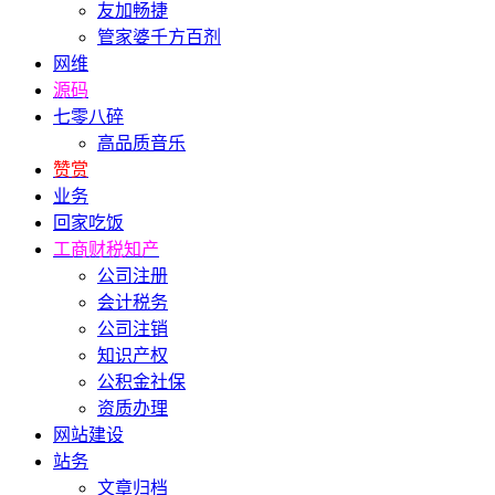
友加畅捷
管家婆千方百剂
网维
源码
七零八碎
高品质音乐
赞赏
业务
回家吃饭
工商财税知产
公司注册
会计税务
公司注销
知识产权
公积金社保
资质办理
网站建设
站务
文章归档