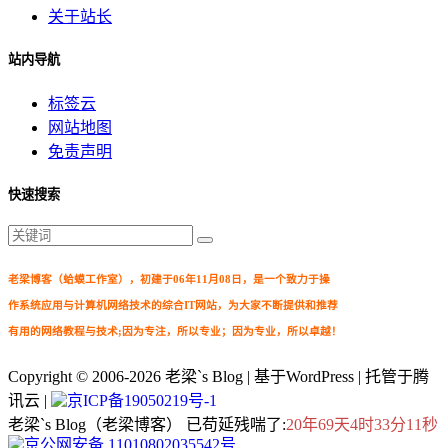
关于站长
站内导航
标签云
网站地图
免责声明
快速搜索
老梁博客（蛤蟆工作室），初建于06年11月08日，是一个致力于操
作系统应用与计算机网络技术的综合IT网站，为大家不断提供和推荐
有用的网络教程与技术;因为专注，所以专业；因为专业，所以卓越！
Copyright © 2006-2026
老梁`s Blog
| 基于WordPress | 托管于腾
讯云 |
京ICP备19050219号-1
老梁`s Blog（老梁博客） 已苟延残喘了:
20年69天4时33分11秒
京公网安备 11010802035542号