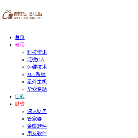
首页
教程
科技资讯
泛微OA
运维技术
Mac系统
星外主机
华众专题
佳软
财软
速达财务
管家婆
金蝶软件
用友软件