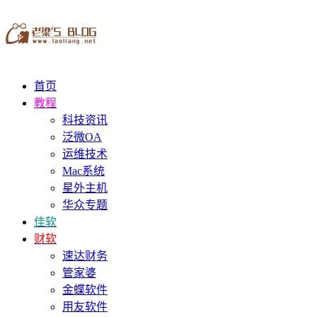
首页
教程
科技资讯
泛微OA
运维技术
Mac系统
星外主机
华众专题
佳软
财软
速达财务
管家婆
金蝶软件
用友软件