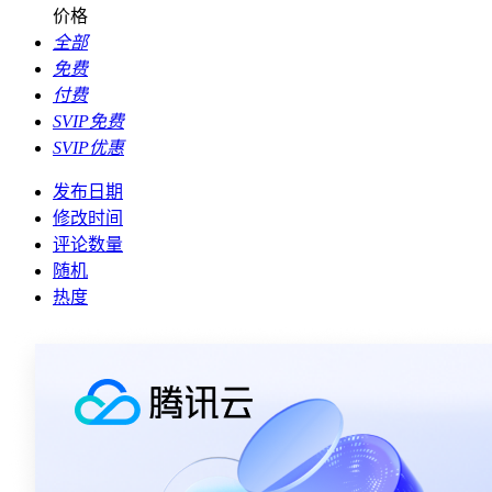
价格
全部
免费
付费
SVIP免费
SVIP优惠
发布日期
修改时间
评论数量
随机
热度