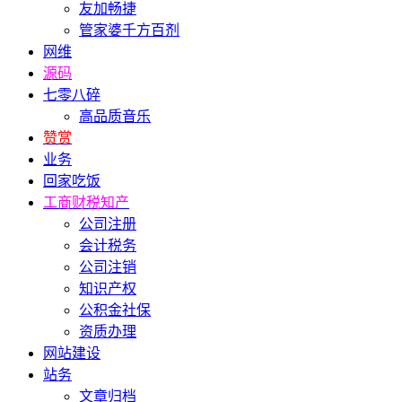
友加畅捷
管家婆千方百剂
网维
源码
七零八碎
高品质音乐
赞赏
业务
回家吃饭
工商财税知产
公司注册
会计税务
公司注销
知识产权
公积金社保
资质办理
网站建设
站务
文章归档