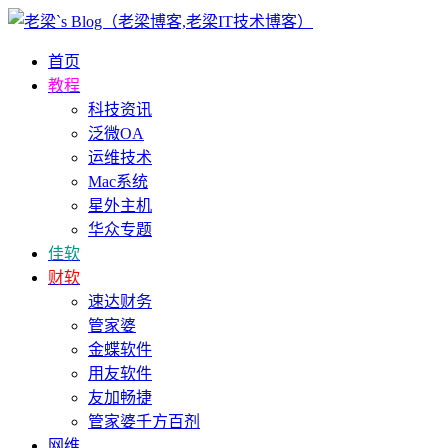
首页
教程
科技资讯
泛微OA
运维技术
Mac系统
星外主机
华众专题
佳软
财软
速达财务
管家婆
金蝶软件
用友软件
友加畅捷
管家婆千方百剂
网维