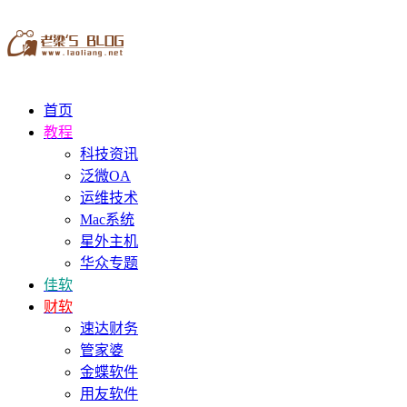
首页
教程
科技资讯
泛微OA
运维技术
Mac系统
星外主机
华众专题
佳软
财软
速达财务
管家婆
金蝶软件
用友软件