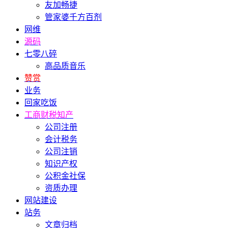
友加畅捷
管家婆千方百剂
网维
源码
七零八碎
高品质音乐
赞赏
业务
回家吃饭
工商财税知产
公司注册
会计税务
公司注销
知识产权
公积金社保
资质办理
网站建设
站务
文章归档