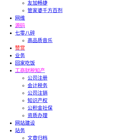
友加畅捷
管家婆千方百剂
网维
源码
七零八碎
高品质音乐
赞赏
业务
回家吃饭
工商财税知产
公司注册
会计税务
公司注销
知识产权
公积金社保
资质办理
网站建设
站务
文章归档