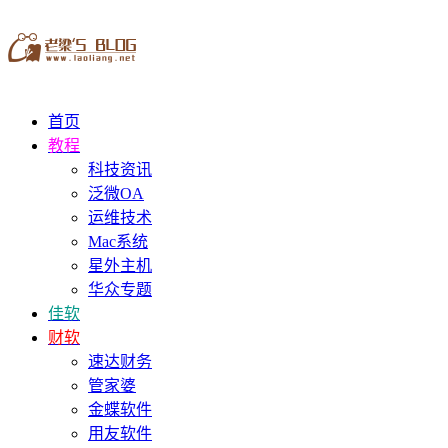
首页
教程
科技资讯
泛微OA
运维技术
Mac系统
星外主机
华众专题
佳软
财软
速达财务
管家婆
金蝶软件
用友软件