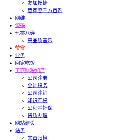
友加畅捷
管家婆千方百剂
网维
源码
七零八碎
高品质音乐
赞赏
业务
回家吃饭
工商财税知产
公司注册
会计税务
公司注销
知识产权
公积金社保
资质办理
网站建设
站务
文章归档