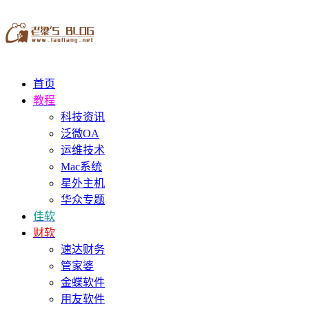
首页
教程
科技资讯
泛微OA
运维技术
Mac系统
星外主机
华众专题
佳软
财软
速达财务
管家婆
金蝶软件
用友软件