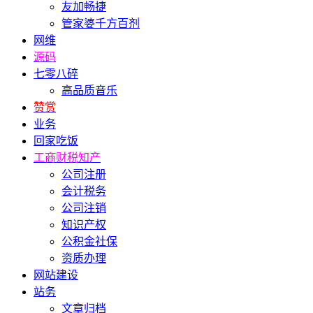
友加畅捷
管家婆千方百剂
网维
源码
七零八碎
高品质音乐
赞赏
业务
回家吃饭
工商财税知产
公司注册
会计税务
公司注销
知识产权
公积金社保
资质办理
网站建设
站务
文章归档