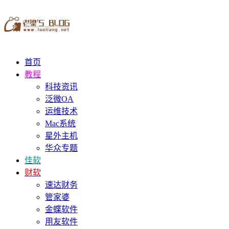
首页
教程
科技资讯
泛微OA
运维技术
Mac系统
星外主机
华众专题
佳软
财软
速达财务
管家婆
金蝶软件
用友软件