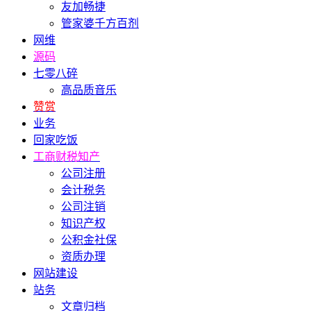
友加畅捷
管家婆千方百剂
网维
源码
七零八碎
高品质音乐
赞赏
业务
回家吃饭
工商财税知产
公司注册
会计税务
公司注销
知识产权
公积金社保
资质办理
网站建设
站务
文章归档