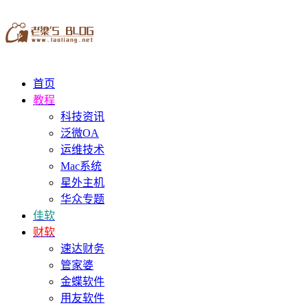
首页
教程
科技资讯
泛微OA
运维技术
Mac系统
星外主机
华众专题
佳软
财软
速达财务
管家婆
金蝶软件
用友软件