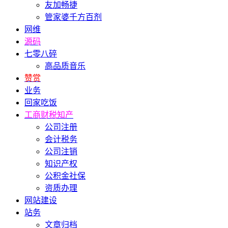
友加畅捷
管家婆千方百剂
网维
源码
七零八碎
高品质音乐
赞赏
业务
回家吃饭
工商财税知产
公司注册
会计税务
公司注销
知识产权
公积金社保
资质办理
网站建设
站务
文章归档