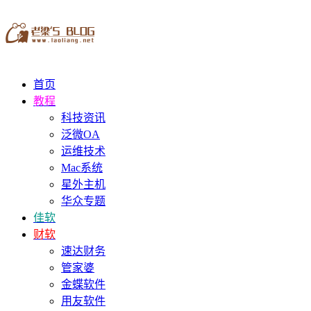
首页
教程
科技资讯
泛微OA
运维技术
Mac系统
星外主机
华众专题
佳软
财软
速达财务
管家婆
金蝶软件
用友软件